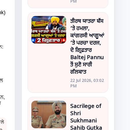
PM
nk)
ਤੀਰਥ ਯਾਤਰਾ ਬੱਸ
‘ਤੇ ਹਮਲਾ,
ਕਾਂਗਰਸੀ ਆਗੂਆਂ
‘ਤੇ ਪਰਚਾ ਦਰਜ,
ਨ:
ਦੋ ਗ੍ਰਿਫ਼ਤਾਰ
Baltej Pannu
ਤੋਂ ਸੁਣੋ ਸਾਰੀ
ਗੱਲਬਾਤ
ਾਲ
22 Jul 2026, 03:02
PM
ਨ,
ੋ
Sacrilege of
Shri
Sukhmani
ਾਲੇ
Sahib Gutka