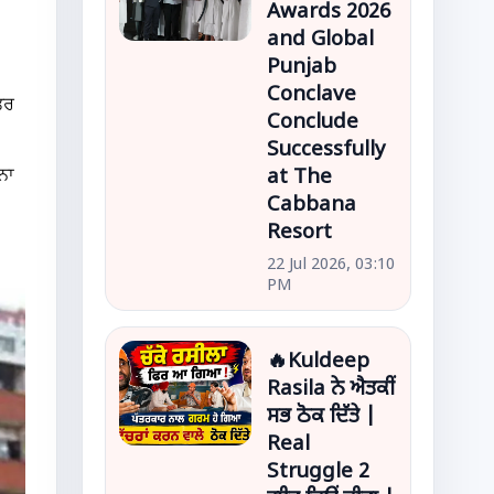
Awards 2026
and Global
Punjab
Conclave
ਤਰ
Conclude
Successfully
at The
ਨਾ
Cabbana
Resort
22 Jul 2026, 03:10
PM
🔥Kuldeep
Rasila ਨੇ ਐਤਕੀਂ
ਸਭ ਠੋਕ ਦਿੱਤੇ |
Real
Struggle 2