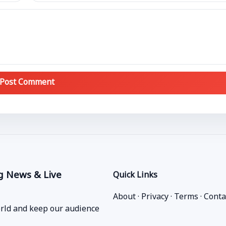
Post Comment
g News & Live
Quick Links
About
·
Privacy
·
Terms
·
Conta
orld and keep our audience