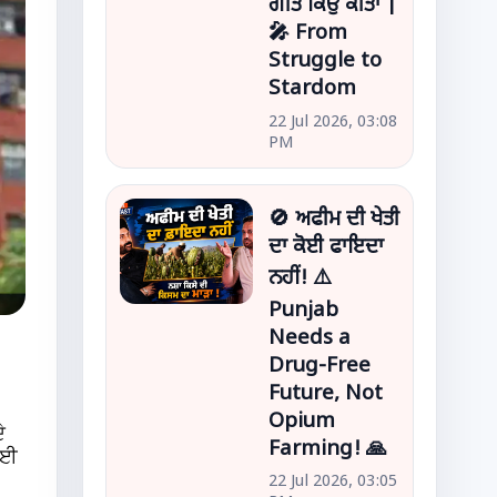
ਗੀਤ ਕਿਉਂ ਕੀਤਾ |
🎤 From
Struggle to
Stardom
22 Jul 2026, 03:08
PM
🚫 ਅਫੀਮ ਦੀ ਖੇਤੀ
ਦਾ ਕੋਈ ਫਾਇਦਾ
ਨਹੀਂ! ⚠️
Punjab
Needs a
Drug-Free
Future, Not
Opium
ੇ
Farming! 🙏
 ਲਈ
22 Jul 2026, 03:05