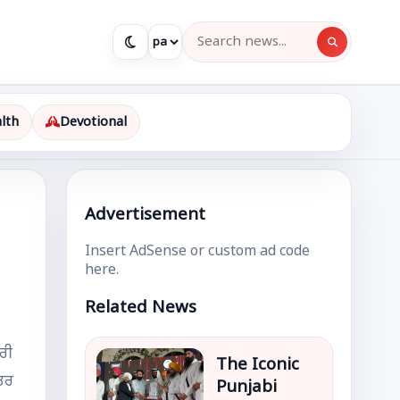
lth
Devotional
Advertisement
Insert AdSense or custom ad code
here.
Related News
ਾਰੀ
The Iconic
ੱਤਰ
Punjabi