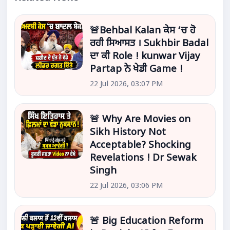
🚨Behbal Kalan ਕੇਸ ‘ਚ ਹੋ
ਰਹੀ ਸਿਆਸਤ । Sukhbir Badal
ਦਾ ਕੀ Role ! kunwar Vijay
Partap ਨੇ ਖੇਡੀ Game !
22 Jul 2026, 03:07 PM
🚨 Why Are Movies on
Sikh History Not
Acceptable? Shocking
Revelations ! Dr Sewak
Singh
22 Jul 2026, 03:06 PM
🚨 Big Education Reform