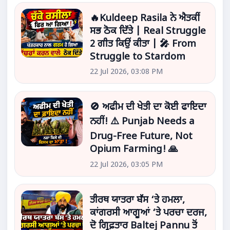
🔥Kuldeep Rasila ਨੇ ਐਤਕੀਂ
ਸਭ ਠੋਕ ਦਿੱਤੇ | Real Struggle
2 ਗੀਤ ਕਿਉਂ ਕੀਤਾ | 🎤 From
Struggle to Stardom
22 Jul 2026, 03:08 PM
🚫 ਅਫੀਮ ਦੀ ਖੇਤੀ ਦਾ ਕੋਈ ਫਾਇਦਾ
ਨਹੀਂ! ⚠️ Punjab Needs a
Drug-Free Future, Not
Opium Farming! 🙏
22 Jul 2026, 03:05 PM
ਤੀਰਥ ਯਾਤਰਾ ਬੱਸ ‘ਤੇ ਹਮਲਾ,
ਕਾਂਗਰਸੀ ਆਗੂਆਂ ‘ਤੇ ਪਰਚਾ ਦਰਜ,
ਦੋ ਗ੍ਰਿਫ਼ਤਾਰ Baltej Pannu ਤੋਂ