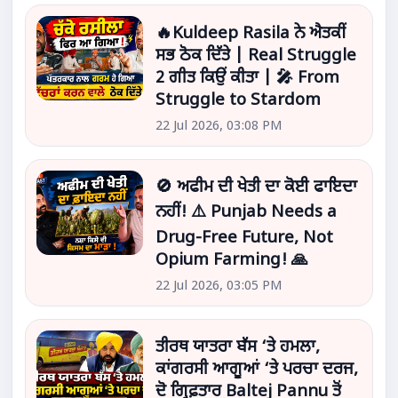
🔥Kuldeep Rasila ਨੇ ਐਤਕੀਂ
ਸਭ ਠੋਕ ਦਿੱਤੇ | Real Struggle
2 ਗੀਤ ਕਿਉਂ ਕੀਤਾ | 🎤 From
Struggle to Stardom
22 Jul 2026, 03:08 PM
🚫 ਅਫੀਮ ਦੀ ਖੇਤੀ ਦਾ ਕੋਈ ਫਾਇਦਾ
ਨਹੀਂ! ⚠️ Punjab Needs a
Drug-Free Future, Not
Opium Farming! 🙏
22 Jul 2026, 03:05 PM
ਤੀਰਥ ਯਾਤਰਾ ਬੱਸ ‘ਤੇ ਹਮਲਾ,
ਕਾਂਗਰਸੀ ਆਗੂਆਂ ‘ਤੇ ਪਰਚਾ ਦਰਜ,
ਦੋ ਗ੍ਰਿਫ਼ਤਾਰ Baltej Pannu ਤੋਂ