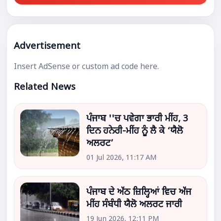
Advertisement
Insert AdSense or custom ad code here.
Related News
ਪੰਜਾਬ ''ਚ ਪਵੇਗਾ ਭਾਰੀ ਮੀਂਹ, 3
ਦਿਨ ਹਨੇਰੀ-ਮੀਂਹ ਨੂੰ ਲੈ ਕੇ ‘ਯੈਲੋ
ਅਲਰਟ’
01 Jul 2026, 11:17 AM
ਪੰਜਾਬ ਦੇ ਅੱਠ ਜ਼ਿਲ੍ਹਿਆਂ ਵਿਚ ਅੱਜ
ਮੀਂਹ ਸੰਬੰਧੀ ਯੈਲੋ ਅਲਰਟ ਜਾਰੀ
19 Jun 2026, 12:11 PM