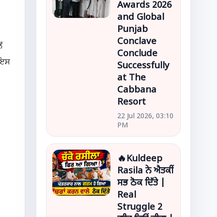
Awards 2026
and Global
Punjab
Conclave
ਂ
Conclude
 ਇਸ
Successfully
at The
Cabbana
Resort
22 Jul 2026, 03:10
PM
🔥Kuldeep
Rasila ਨੇ ਐਤਕੀਂ
ਸਭ ਠੋਕ ਦਿੱਤੇ |
Real
Struggle 2