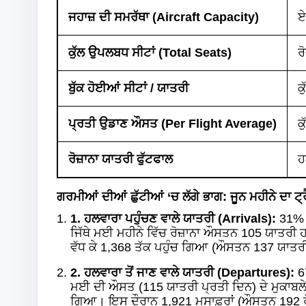
ਜਹਾਜ਼ ਦੀ ਸਮਰੱਥਾ (Aircraft Capacity)
ਏ
ਕੁੱਲ ਉਪਲਬਧ ਸੀਟਾਂ (Total Seats)
ਰ
ਬੁੱਕ ਹੋਈਆਂ ਸੀਟਾਂ / ਯਾਤਰੀ
ਕ
ਪ੍ਰਤੀ ਉਡਾਣ ਔਸਤ (Per Flight Average)
ਕ
ਰੋਜ਼ਾਨਾ ਯਾਤਰੀ ਫੁੱਟਫਾਲ
ਹ
ਗਰਮੀਆਂ ਦੀਆਂ ਛੁੱਟੀਆਂ ‘ਚ ਲੱਗੇ ਭਾਗ: ਜੂਨ ਮਹੀਨੇ ਦਾ ਟ੍ਰ
1. ਹਲਵਾਰਾ ਪਹੁੰਚਣ ਵਾਲੇ ਯਾਤਰੀ (Arrivals):
31% 
ਜਿੱਥੇ ਮਈ ਮਹੀਨੇ ਵਿੱਚ ਰੋਜ਼ਾਨਾ ਔਸਤਨ 105 ਯਾਤਰੀ 
ਵੱਧ ਕੇ 1,368 ਤੱਕ ਪਹੁੰਚ ਗਿਆ (ਔਸਤਨ 137 ਯਾਤਰੀ 
2. ਹਲਵਾਰਾ ਤੋਂ ਜਾਣ ਵਾਲੇ ਯਾਤਰੀ (Departures):
67
ਮਈ ਦੀ ਔਸਤ (115 ਯਾਤਰੀ ਪ੍ਰਤੀ ਦਿਨ) ਦੇ ਮੁਕਾਬਲੇ 
ਗਿਆ। ਇਸ ਦੌਰਾਨ 1,921 ਮੁਸਾਫ਼ਰਾਂ (ਔਸਤਨ 192 ਰੋਜ