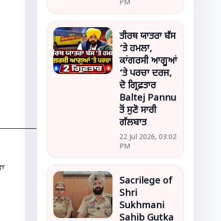
PM
ਤੀਰਥ ਯਾਤਰਾ ਬੱਸ
‘ਤੇ ਹਮਲਾ,
ਕਾਂਗਰਸੀ ਆਗੂਆਂ
‘ਤੇ ਪਰਚਾ ਦਰਜ,
ਦੋ ਗ੍ਰਿਫ਼ਤਾਰ
Baltej Pannu
ਤੋਂ ਸੁਣੋ ਸਾਰੀ
ਗੱਲਬਾਤ
22 Jul 2026, 03:02
PM
ੜਾ
Sacrilege of
Shri
Sukhmani
Sahib Gutka