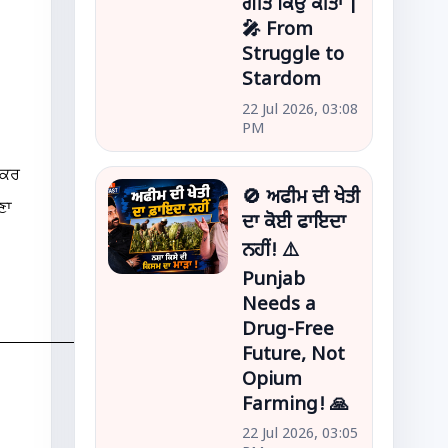
ਗੀਤ ਕਿਉਂ ਕੀਤਾ |
🎤 From
Struggle to
Stardom
22 Jul 2026, 03:08
PM
 ਕਰ
🚫 ਅਫੀਮ ਦੀ ਖੇਤੀ
ਣਾ
ਦਾ ਕੋਈ ਫਾਇਦਾ
ਨਹੀਂ! ⚠️
Punjab
Needs a
Drug-Free
Future, Not
Opium
Farming! 🙏
22 Jul 2026, 03:05