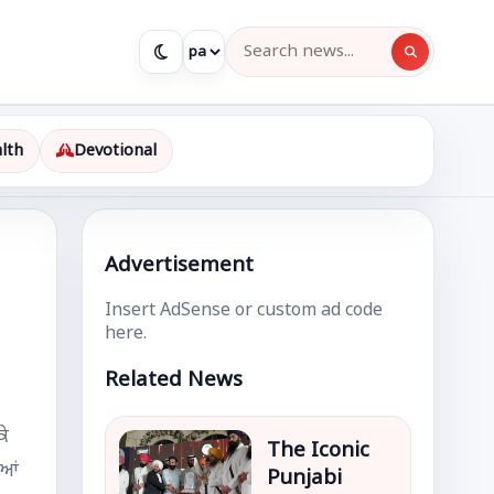
lth
Devotional
Advertisement
Insert AdSense or custom ad code
here.
Related News
ਕੇ
The Iconic
ਿਆਂ
Punjabi