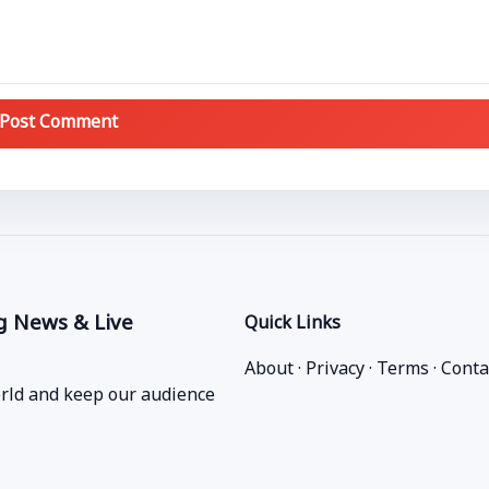
Post Comment
g News & Live
Quick Links
About
·
Privacy
·
Terms
·
Conta
orld and keep our audience