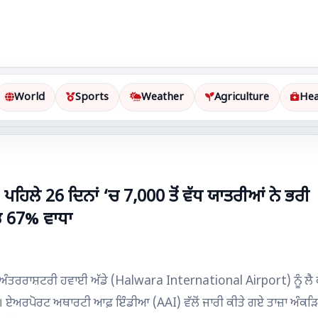
World
Sports
Weather
Agriculture
Hea
ਹਿਲੇ 26 ਦਿਨਾਂ ‘ਚ 7,000 ਤੋਂ ਵੱਧ ਯਾਤਰੀਆਂ ਨੇ ਭਰੀ
ਡ 67% ਵਾਧਾ
ਾ ਅੰਤਰਰਾਸ਼ਟਰੀ ਹਵਾਈ ਅੱਡੇ (Halwara International Airport) ਨੂੰ ਲੈ 
ੈ। ਏਅਰਪੋਰਟ ਅਥਾਰਟੀ ਆਫ਼ ਇੰਡੀਆ (AAI) ਵੱਲੋਂ ਜਾਰੀ ਕੀਤੇ ਗਏ ਤਾਜ਼ਾ ਅੰਕੜ