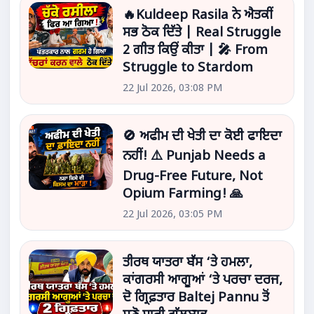
🔥Kuldeep Rasila ਨੇ ਐਤਕੀਂ
ਸਭ ਠੋਕ ਦਿੱਤੇ | Real Struggle
2 ਗੀਤ ਕਿਉਂ ਕੀਤਾ | 🎤 From
Struggle to Stardom
22 Jul 2026, 03:08 PM
🚫 ਅਫੀਮ ਦੀ ਖੇਤੀ ਦਾ ਕੋਈ ਫਾਇਦਾ
ਨਹੀਂ! ⚠️ Punjab Needs a
Drug-Free Future, Not
Opium Farming! 🙏
22 Jul 2026, 03:05 PM
ਤੀਰਥ ਯਾਤਰਾ ਬੱਸ ‘ਤੇ ਹਮਲਾ,
ਕਾਂਗਰਸੀ ਆਗੂਆਂ ‘ਤੇ ਪਰਚਾ ਦਰਜ,
ਦੋ ਗ੍ਰਿਫ਼ਤਾਰ Baltej Pannu ਤੋਂ