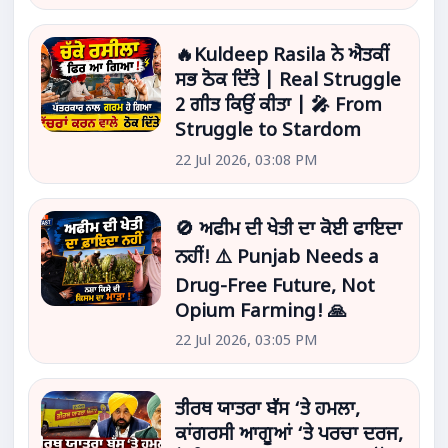
🔥Kuldeep Rasila ਨੇ ਐਤਕੀਂ
ਸਭ ਠੋਕ ਦਿੱਤੇ | Real Struggle
2 ਗੀਤ ਕਿਉਂ ਕੀਤਾ | 🎤 From
Struggle to Stardom
22 Jul 2026, 03:08 PM
🚫 ਅਫੀਮ ਦੀ ਖੇਤੀ ਦਾ ਕੋਈ ਫਾਇਦਾ
ਨਹੀਂ! ⚠️ Punjab Needs a
Drug-Free Future, Not
Opium Farming! 🙏
22 Jul 2026, 03:05 PM
ਤੀਰਥ ਯਾਤਰਾ ਬੱਸ ‘ਤੇ ਹਮਲਾ,
ਕਾਂਗਰਸੀ ਆਗੂਆਂ ‘ਤੇ ਪਰਚਾ ਦਰਜ,